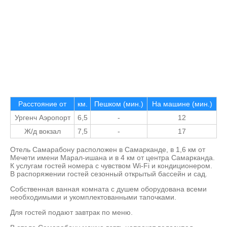
Расстояние от
км.
Пешком (мин.)
На машине (мин.)
Ургенч Аэропорт
6,5
-
12
Ж/д вокзал
7,5
-
17
Отель Самарабону расположен в Самарканде, в 1,6 км от
Мечети имени Марал-ишана и в 4 км от центра Самарканда.
К услугам гостей номера с чувством Wi-Fi и кондиционером.
В распоряжении гостей сезонный открытый бассейн и сад.
Собственная ванная комната с душем оборудована всеми
необходимыми и укомплектованными тапочками.
Для гостей подают завтрак по меню.