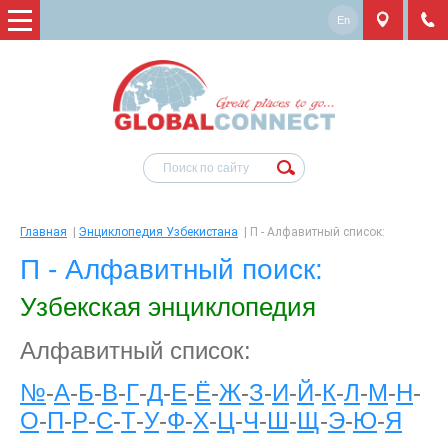
En
Главная
|
Энциклопедия Узбекистана
|
П - Алфавитный список:
П - Алфавитный поиск:
Узбекская энциклопедия
Алфавитный список:
№
-
А
-
Б
-
В
-
Г
-
Д
-
Е
-
Ё
-
Ж
-
З
-
И
-
Й
-
К
-
Л
-
М
-
Н
-
О
-
П
-
Р
-
С
-
Т
-
У
-
Ф
-
Х
-
Ц
-
Ч
-
Ш
-
Щ
-
Э
-
Ю
-
Я